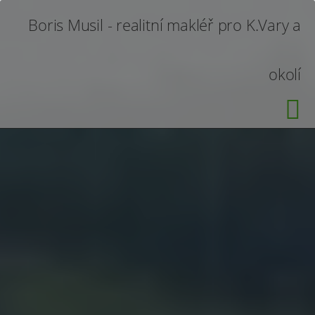
Boris Musil - realitní makléř pro K.Vary a
okolí