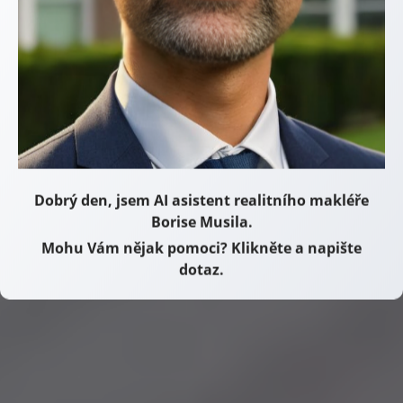
Pomohu vám ji zvládnout klidně, bezpečně
a bez zbytečného stresu.
Dobrý den, jsem AI asistent realitního makléře
Borise Musila.
Mohu Vám nějak pomoci? Klikněte a napište
dotaz.