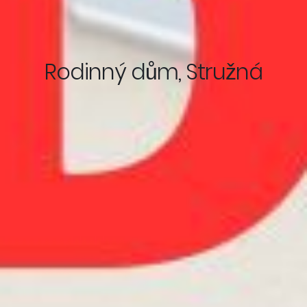
Rodinný dům, Stružná