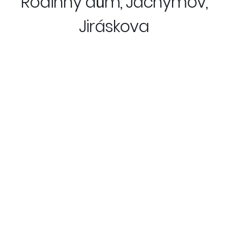
Rodinný dům, Jáchymov,
Jiráskova