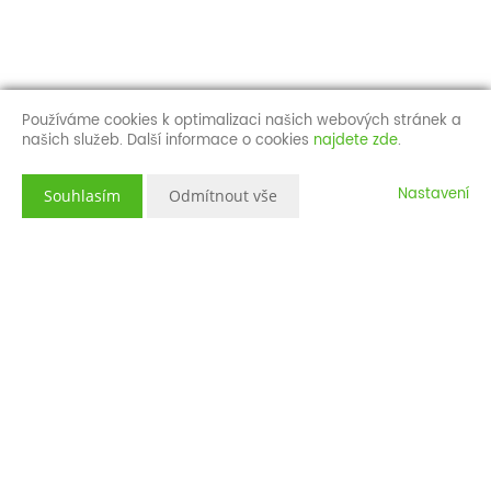
Používáme cookies k optimalizaci našich webových stránek a
našich služeb. Další informace o cookies
najdete zde
.
Nastavení
Souhlasím
Odmítnout vše
Popis nemovitosti
Rodinný dům v Jáchymově,
Jiráskova ulice