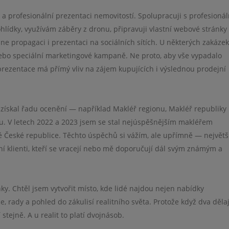
a profesionální prezentaci nemovitostí. Spolupracuji s profesioná
hlídky, využívám záběry z dronu, připravuji vlastní webové stránky
ine propagaci i prezentaci na sociálních sítích. U některých zakáze
ebo speciální marketingové kampaně. Ne proto, aby vše vypadalo
í prezentace má přímý vliv na zájem kupujících i výslednou prodejní
 získal řadu ocenění — například Makléř regionu, Makléř republiky
ku. V letech 2022 a 2023 jsem se stal nejúspěšnějším makléřem
é České republice. Těchto úspěchů si vážím, ale upřímně — největš
í klienti, kteří se vracejí nebo mě doporučují dál svým známým a
ánky. Chtěl jsem vytvořit místo, kde lidé najdou nejen nabídky
e, rady a pohled do zákulisí realitního světa. Protože když dva dělaj
í stejně. A u realit to platí dvojnásob.