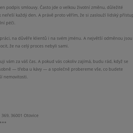
 jen podpis smlouvy. Často jde o velkou životní změnu, důležité
k neřeší každý den. A právě proto věřím, že si zaslouží lidský přístu
ní péči.
práci, na důvěře klientů i na svém jménu. A největší odměnou jsou
pocit, že na celý proces nebyli sami.
kuji vám za váš čas. A pokud vás cokoliv zajímá, budu rád, když se
osobně — třeba u kávy — a společně probereme vše, co budete
ší nemovitosti.
 369, 36001 Otovice
****