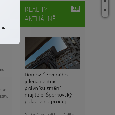
ŽIVOT MAKLÉŘE
ostl,
REALITY
Vary
E-BOOK
AKTUÁLNĚ
la.
dělal
ému
Domov Červeného
jelena i elitních
právníků změní
itost
majitele. Šporkovský
žitý.
palác je na prodej
Pražané ho znají hlavně díky