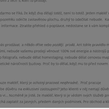
diní z těch 5, kteří to prodají.
armo se říká, že když dva dělají totéž, není to totéž. Jeden makléř
d pozemku odečte zastavěnou plochu, druhý to odečítat nebude.
Ka
é informace. Ztratíte přehled o poptávce, nedostane se k vám kompl
vás prodávat
a někdo
dříve nebo později
prodá
. Ani tohle pravidlo 
nými, nebude vašemu prodeji věnovat 100% své energie a nástrojů 
o fotografa, nebude dělat homestaging, nebude dělat cenovou map
tické náročnosti budovy. Proč by to dělal, když mu to před nosem
uze makléř, který je
ochotný pracovat nevýhradně.
Proč pracuje
 důvěru na exklusivní zastoupení? Jeho klienti v něj nemají důvě
o ví… Nicméně je jisté, že makléř, který si je vědom svých služeb pr
nechá zaplatit za jasných, předem daných podmínek. Pro obchod a kl