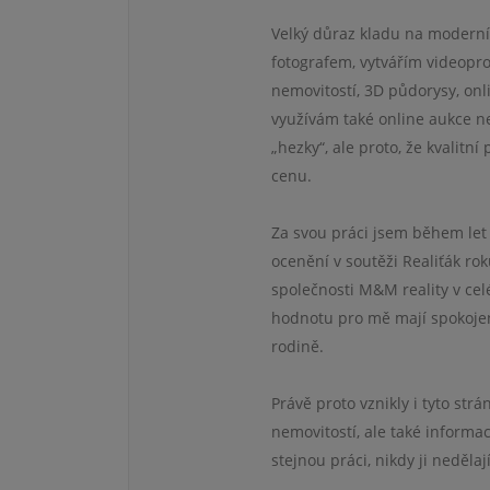
Velký důraz kladu na moderní 
fotografem, vytvářím videopro
nemovitostí, 3D půdorysy, onl
využívám také online aukce n
„hezky“, ale proto, že kvalitn
cenu.
Za svou práci jsem během let
ocenění v soutěži Realiťák ro
společnosti M&M reality v cel
hodnotu pro mě mají spokojen
rodině.
Právě proto vznikly i tyto str
nemovitostí, ale také informac
stejnou práci, nikdy ji nedělaj