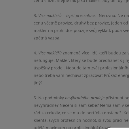
cenu snížit. Stejně tak jako makléři, aby oni byli je
3.
Více makléřů = lepší prezentace
.
Nerovná. Ne nad
cenu včetně provize, druhý bez provize, jeden o
makléř na prohlídce použije svůj výklad, podá sv
zpětná vazba.
4.
Více makléřů
znamená více lidí, kteří budou za 
nefunguje. Makléř, který se bude předhánět s ji
úspěšný prodej. Nebude tam zvát profesionálníh
nebo třeba vám nechávat zpracovat Průkaz energe
jiný?
5. Na podmínky
nevýhradního prodeje
přistoupí po
nevýhradně? Necení si sám sebe? Nemá sám v sebe
rád za cokoliv, co se mu do portfolia dostane?
Kd
klienta, svých profesních hodnot, si svou práci 
udělá maximum na profesionální úrovni.