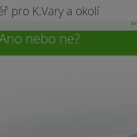
éř pro K.Vary a okolí
b
 Ano nebo ne?