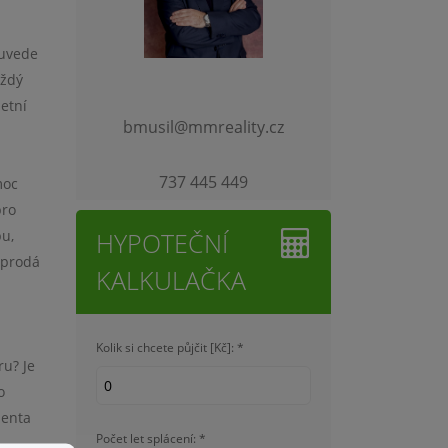
 uvede
ždý
etní
bmusil@mmreality.cz
737 445 449
moc
pro
u,
HYPOTEČNÍ
 prodá
KALKULAČKA
Kolik si chcete půjčit [Kč]: *
ru? Je
o
ienta
Počet let splácení: *