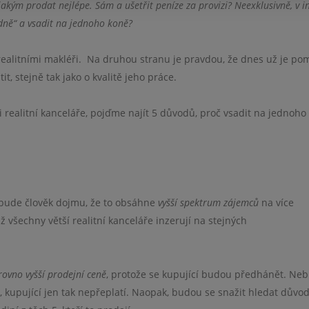
akým prodat nejlépe. Sám a ušetřit peníze za provizi? Neexklusivně, v in
adně“ a vsadit na jednoho koně?
realitními makléři.
Na druhou stranu je pravdou, že dnes už je po
it, stejně tak jako o kvalitě jeho práce.
realitní kanceláře, pojďme najít 5 důvodů, proč vsadit na jednoho
ude člověk dojmu, že to obsáhne
vyšší spektrum zájemců
na více
všechny větší realitní kanceláře inzerují na stejných
rovno vyšší prodejní ceně
, protože se kupující budou předhánět. Ne
 kupující jen tak nepřeplatí. Naopak, budou se snažit hledat důvod