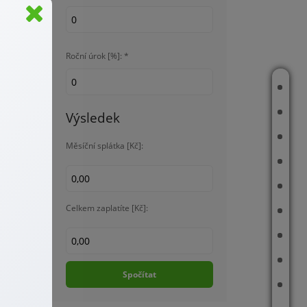
, že
2
Roční úrok [%]: *
i.
e to za
JAK PRACUJI
ujícího
PRODÁNO
Výsledek
ující
MAPA PRODANÝCH NEMOVITOSTÍ
emůže
Měsíční splátka [Kč]:
REFERENCE
STRÁNKY NEMOVITOSTÍ
ující
Celkem zaplatíte [Kč]:
rá se
ČLÁNKY
VIDEA
O MNĚ
Spočítat
KONTAKT