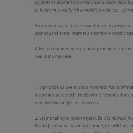
Chystáte se prodat svou nemovitost a řešíte způsob, j
to bude mít 5 realitních kanceláří a nebo tzv. „výhr
Všude se mluví o tom, že realitní trh je přesycen 
jednoduché si na internetu o komkoliv cokoliv zjist
Když teď opomeneme variantu prodeje bez účasti 
realitního makléře.
1. V případě oslovení
vícero realitních kanceláří
nab
inzertních serverech. Neobsáhne. Vesměs dnes už 
nejnavstěvovanějších serverech.
2. Stejně tak by si jeden myslel, že
více nabídek je 
Pokud je cena nastavena rozumně, ne příliš nízko,