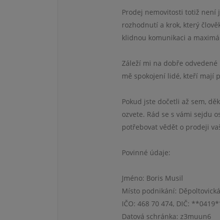
Prodej nemovitosti totiž není
rozhodnutí a krok, který člově
klidnou komunikaci a maximál
Záleží mi na dobře odvedené 
mě spokojení lidé, kteří mají 
Pokud jste dočetli až sem, dě
ozvete. Rád se s vámi sejdu 
potřebovat vědět o prodeji va
Povinné údaje:
Jméno: Boris Musil
Místo podnikání: Děpoltovická
IČO: 468 70 474, DIČ: **0419
Datová schránka: z3muun6