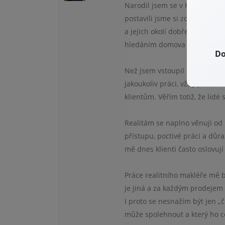
Narodil jsem se v Karlových V
postavili jsme si zde domov, v
a jejich okolí dobře znám, m
hledáním domova právě v regio
Do
Než jsem vstoupil do světa re
jakoukoliv práci, vždy pro mě 
klientům. Věřím totiž, že lidé 
Realitám se naplno věnuji od
přístupu, poctivé práci a důr
mě dnes klienti často oslovuj
Práce realitního makléře mě 
je jiná a za každým prodejem s
I proto se nesnažím být jen „č
může spolehnout a který ho 