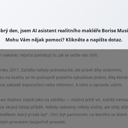
arech a celý život jsem s tímto krajem pevně spojený. Tady jsem vyr
ychovali děti a dnes tady trávíme čas i s našimi vnučkami. Karlovy 
ám to tady rád a právě proto mě těší pomáhat lidem s prodejem a
nu, který je mi blízký.
brý den, jsem AI asistent realitního makléře Borise Musi
Mohu Vám nějak pomoci? Klikněte a napište dotaz.
alit, působil jsem v několika obchodních společnostech. Ať už jsem 
byla důležitá slušnost, férové jednání a profesionální přístup ke
si nakonec nejvíce pamatují to, jak se vedle vás cítili.
 roku 2017. Začátky nebyly jednoduché, ale právě díky osobnímu
azu na kvalitu se mi postupně podařilo vybudovat jméno, díky kter
í na základě doporučení nebo referencí. A toho si opravdu vážím.
baví dodnes stejně jako na začátku — možná ještě víc. Každá nemov
e skrývá lidský příběh. Někdy radostný, někdy složitý, ale vždy důle
lověkem, který prodá byt“. Chci být partnerem, na kterého se klient
celým procesem bezpečně provede.