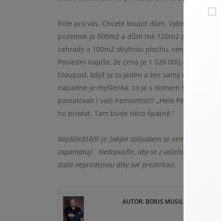
Role pro vás:
Chcete koupit dům. Vyberete si dům i
pozemek je 500m2 a dům má 120m2 zastavěnou 
zahrady a 100m2 obytnou plochu, cena 1 460 000,- 
Poslední napíše, že cena je 1 520 000,- k jednání
hloupost, když je to jeden a ten samý dům a má 
napadne je myšlenka, co je s domem špatně, když 
pamatovali i vaši nemovitost? „Hele Pepo, to je t
ho prodat. Tam bude něco špatně.“
Nejdůležitější je, jakým způsobem se nemovitost k pr
zapamatují.
Nedopusťte, aby se z vašeho domu, či byt
stala neprodejnou díky své prezentaci.
AUTOR: BORIS MUSIL - REALITNÍ 