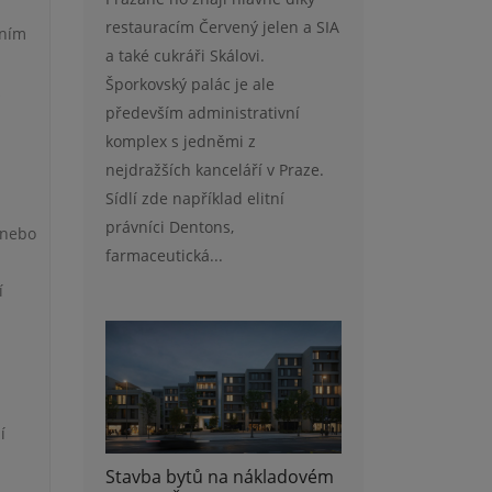
restauracím Červený jelen a SIA
lním
a také cukráři Skálovi.
Šporkovský palác je ale
k
především administrativní
komplex s jedněmi z
nejdražších kanceláří v Praze.
Sídlí zde například elitní
právníci Dentons,
 nebo
farmaceutická...
í
í
Stavba bytů na nákladovém