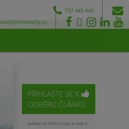
737 445 449
musil@mmreality.cz
PŘIHLAŠTE SE K
ODBĚRU ČLÁNKŮ
Jednou do měsíce tipy a rady e-