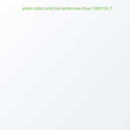
nzertním serveru a zjistíte, že je tam celkem 3x. Jeden inzerát říká
plochu, cena
1 500 000,- vč.provize. Druhý bude psát, že má 480m
a v textu se dozvíte, že nutno připočítat 4% kupní ceny jako proviz
, pozemek 520 m2 a dům 100m2. První vám jistě bleskne hlavou, co j
pokaždé jiný rozměr, i zahrada. Druhá věc, co každého druhého kup
to prodává tolik realitek najednou. Chcete, aby si takhle možní kup
en barák, má ho 5 realitek a je tam už půl roku, pořád zlevňuje a n
odeji poprvé na trh dostane. To, jakým způsobem si jí potencionální kup
u, stal tzv. realitní ležák, zdánlivě jednoduše prodejná nemovitost, kte
MAKLÉŘ PRO K.VARY A OKOLÍ