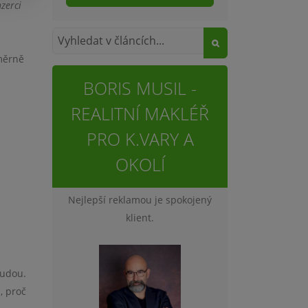
zerci
měrně
BORIS MUSIL -
REALITNÍ MAKLÉŘ
PRO K.VARY A
OKOLÍ
Nejlepší reklamou je spokojený
klient.
budou.
, proč