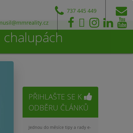
737 445 449
musil@mmreality.cz
a chalupách
PŘIHLAŠTE SE K
ODBĚRU ČLÁNKŮ
Jednou do měsíce tipy a rady e-