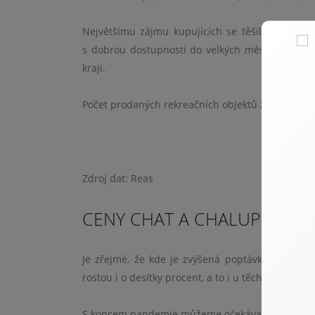
Největšímu zájmu kupujících se těšily objekty v
s dobrou dostupností do velkých měst. Zájem b
kraji.
Počet prodaných rekreačních objektů zůstal stejn
Zdroj dat: Reas
CENY CHAT A CHALUP ROST
Je zřejmé, že kde je zvýšená poptávka a nedost
rostou i o desítky procent, a to i u těch objektů, 
S koncem pandemie můžeme očekávat klesající zá