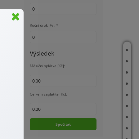
oblasti
lezském
Roční úrok [%]: *
JAK PRACUJI
Výsledek
PRODÁNO
Měsíční splátka [Kč]:
MAPA PRODANÝCH NEMOVITOSTÍ
REFERENCE
Celkem zaplatíte [Kč]:
STRÁNKY NEMOVITOSTÍ
ČLÁNKY
objektů
VIDEA
Spočítat
O MNĚ