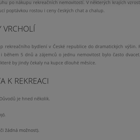
hu po nákupu rekreačních nemovitostí. V některých krajích vzrost
ucí poptávkou rostou i ceny českých chat a chalup.
Y VRCHOLÍ
 rekreačního bydlení v České republice do dramatických výšin. R
ly i během 5 dnů a zájemců o jednu nemovitost bylo často dvacet.
, které by jindy čekaly na kupce dlouhé měsíce.
TA K REKREACI
 Důvodů je hned několik.
y).
(či žádná možnost).