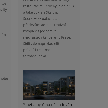
itost
restauracím Červený jelen a SIA
žitý.
a také cukráři Skálovi.
Šporkovský palác je ale
především administrativní
komplex s jedněmi z
lním
nejdražších kanceláří v Praze.
Sídlí zde například elitní
k
právníci Dentons,
farmaceutická...
 nebo
í
Stavba bytů na nákladovém