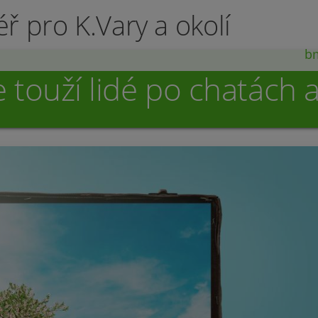
éř pro K.Vary a okolí
b
touží lidé po chatách 