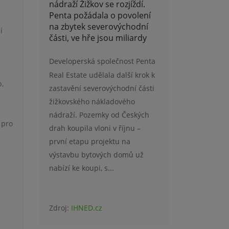
nádraží Žižkov se rozjíždí.
Penta požádala o povolení
na zbytek severovýchodní
í
části, ve hře jsou miliardy
Developerská společnost Penta
Real Estate udělala další krok k
p,
zastavění severovýchodní části
žižkovského nákladového
nádraží. Pozemky od Českých
 pro
drah koupila vloni v říjnu –
první etapu projektu na
výstavbu bytových domů už
nabízí ke koupi, s...
Zdroj:
IHNED.cz