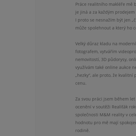
Práce realitního makléře mě 
je jiná a za každým prodejem s
I proto se nesnažím být jen „č
může spolehnout a který ho 
Velký důraz kladu na moderní 
fotografem, vytvářím videopro
nemovitostí, 3D půdorysy, onl
využívám také online aukce n
„hezky“, ale proto, že kvalitn
cenu.
Za svou práci jsem během let
ocenění v soutěži Realiťák ro
společnosti M&M reality v cel
hodnotu pro mě mají spokojen
rodině.