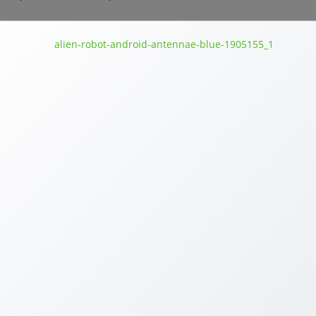
 Libereckém kraji a na Vysočině. Jedná se o atraktivní rekreační 
yl i o rekreační objekty ve Středočeském, Ústeckém a Moravskos
ý v Praze a téměř se nezměnil v Karlovarském kraji.
OU
atečná nabídka, roste prodejní cena. Prodejní ceny rekreačních 
které jsou určeny k rekonstrukci.
jem kupujících o rekreační objekty a pravděpodobně i pokles cen.