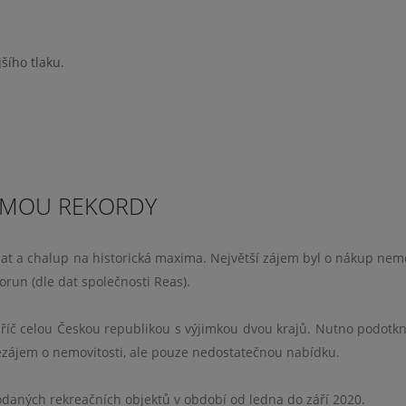
šího tlaku.
LÁMOU REKORDY
t a chalup na historická maxima. Největší zájem byl o nákup nemo
orun (dle dat společnosti Reas).
íč celou Českou republikou s výjimkou dvou krajů. Nutno podotkn
zájem o nemovitosti, ale pouze nedostatečnou nabídku.
odaných rekreačních objektů v období od ledna do září 2020.