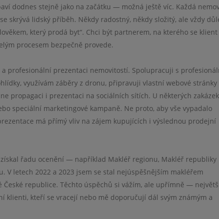
baví dodnes stejně jako na začátku — možná ještě víc. Každá nemov
e skrývá lidský příběh. Někdy radostný, někdy složitý, ale vždy důle
lověkem, který prodá byt“. Chci být partnerem, na kterého se klient
celým procesem bezpečně provede.
a profesionální prezentaci nemovitostí. Spolupracuji s profesioná
hlídky, využívám záběry z dronu, připravuji vlastní webové stránky
ine propagaci i prezentaci na sociálních sítích. U některých zakáze
ebo speciální marketingové kampaně. Ne proto, aby vše vypadalo
í prezentace má přímý vliv na zájem kupujících i výslednou prodejní
 získal řadu ocenění — například Makléř regionu, Makléř republiky
ku. V letech 2022 a 2023 jsem se stal nejúspěšnějším makléřem
é České republice. Těchto úspěchů si vážím, ale upřímně — největš
í klienti, kteří se vracejí nebo mě doporučují dál svým známým a