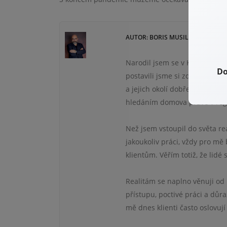
AUTOR: BORIS MUSIL - REALITNÍ 
Narodil jsem se v Karlových V
Do
postavili jsme si zde domov, v
a jejich okolí dobře znám, m
hledáním domova právě v regio
Než jsem vstoupil do světa re
jakoukoliv práci, vždy pro mě 
klientům. Věřím totiž, že lidé 
Realitám se naplno věnuji od
přístupu, poctivé práci a důr
mě dnes klienti často oslovuj