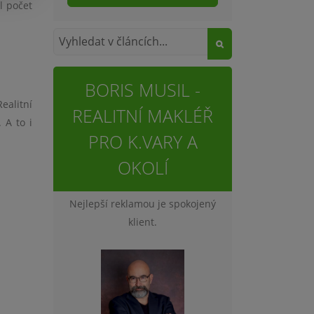
l počet
BORIS MUSIL -
ealitní
REALITNÍ MAKLÉŘ
 A to i
PRO K.VARY A
OKOLÍ
Nejlepší reklamou je spokojený
klient.