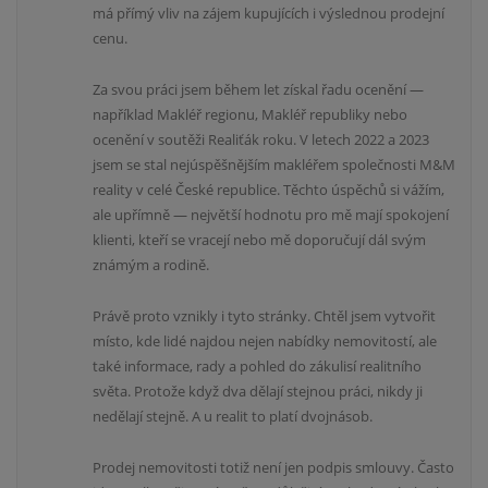
má přímý vliv na zájem kupujících i výslednou prodejní
cenu.
Za svou práci jsem během let získal řadu ocenění —
například Makléř regionu, Makléř republiky nebo
ocenění v soutěži Realiťák roku. V letech 2022 a 2023
jsem se stal nejúspěšnějším makléřem společnosti M&M
reality v celé České republice. Těchto úspěchů si vážím,
ale upřímně — největší hodnotu pro mě mají spokojení
klienti, kteří se vracejí nebo mě doporučují dál svým
známým a rodině.
Právě proto vznikly i tyto stránky. Chtěl jsem vytvořit
místo, kde lidé najdou nejen nabídky nemovitostí, ale
také informace, rady a pohled do zákulisí realitního
světa. Protože když dva dělají stejnou práci, nikdy ji
nedělají stejně. A u realit to platí dvojnásob.
Prodej nemovitosti totiž není jen podpis smlouvy. Často