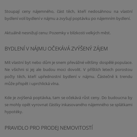
Stoupají ceny nájemného, část těch, kteří nedosáhnou na vlastní
bydlení volí bydlení v nájmu a zvyšují poptávku po nájemním bydlení.
Aktuálně nesnižují cenu: Pozemky v blízkosti velkých měst.
BYDLENÍ V NÁJMU OČEKÁVÁ ZVÝŠENÝ ZÁJEM
Mít vlastní byt nebo dům je snem převážné většiny dospělé populace.
Ne všichni si jej ale budou moci dovolit. V příštích letech porostou
počty těch, kteří upřednostní bydlení v nájmu. Částečně k trendu
může přispět i uprchlická vlna.
Kde je zvýšená poptávka, tam se očekává růst ceny. Do budoucna by
se mohly opět vyrovnat částky inkasovaného nájemného se splátkami
hypotéky.
PRAVIDLO PRO PRODEJ NEMOVITOSTÍ