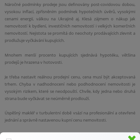
Náročné podmínky prodeje jsou definovány post-covidovou dobou,
vysokou inflací, zpřísněním podmínek hypotečních úvěrů, vysokými
cenami energií, válkou na Ukrajině aj. Klesá zájmem o nákup jak
nemovitostí k bydlení, investičních nemovitostí i velkých komerčních
nemovitostí. Nejistota se promítá do neochoty prodávajících zlevnit a
prodlužuje vyčkávání kupujících.
Mnohem menší procento kupujících sjednává hypotéku, většina
prodejů je hrazena v hotovosti.
Je třeba nastavit reálnou prodejní cenu, cena musí být akceptovaná
trhem. Chyba v nadhodnocení nebo podhodnocení nemovitosti je
vysokým rizikem, které se neodpouští. Chvíle, kdy jedna nebo druhá
strana bude vyčkávat se neúměrně prodlouží.
Úspěšný makléř v turbulentní době vsází na profesionální a otevřené
jednání a správně nastavenou kupní cenu nemovitosti.