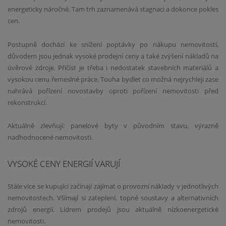
energeticky náročné. Tam trh zaznamenává stagnaci a dokonce pokles
cen.
Postupně dochází ke snížení poptávky po nákupu nemovitostí,
důvodem jsou jednak vysoké prodejní ceny a také zvýšení nákladů na
úvěrové zdroje. Přičíst je třeba i nedostatek stavebních materiálů a
vysokou cenu řemeslné práce. Touha bydlet co možná nejrychleji zase
nahrává pořízení novostavby oproti pořízení nemovitosti před
rekonstrukcí.
Aktuálně zlevňují: panelové byty v původním stavu, výrazně
nadhodnocené nemovitosti.
VYSOKÉ CENY ENERGIÍ VARUJÍ
Stále více se kupující začínají zajímat o provozní náklady v jednotlivých
nemovitostech. Všímají si zateplení, topné soustavy a alternativních
zdrojů energií. Lídrem prodejů jsou aktuálně nízkoenergetické
nemovitosti.