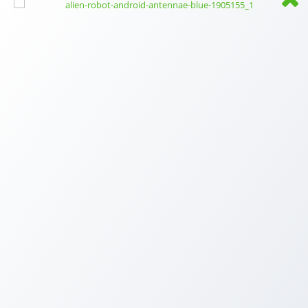
AUTOR: BORIS MUSIL - REALITNÍ MAKLÉŘ PRO K.VARY A OKOLÍ
Narodil jsem se v Karlových Varech a celý život jsem s
tímto krajem pevně spojený. Tady jsem vyrostl, postavili
jsme si zde domov, vychovali děti a dnes tady trávíme
čas i s našimi vnučkami. Karlovy Vary a jejich okolí dobře
znám, mám to tady rád a právě proto mě těší pomáhat
lidem s prodejem a hledáním domova právě v regionu,
který je mi blízký.
Než jsem vstoupil do světa realit, působil jsem v několika
obchodních společnostech. Ať už jsem dělal jakoukoliv
práci, vždy pro mě byla důležitá slušnost, férové jednání
a profesionální přístup ke klientům. Věřím totiž, že lidé si
nakonec nejvíce pamatují to, jak se vedle vás cítili.
Realitám se naplno věnuji od roku 2017. Začátky nebyly
jednoduché, ale právě díky osobnímu přístupu, poctivé
práci a důrazu na kvalitu se mi postupně podařilo
vybudovat jméno, díky kterému mě dnes klienti často