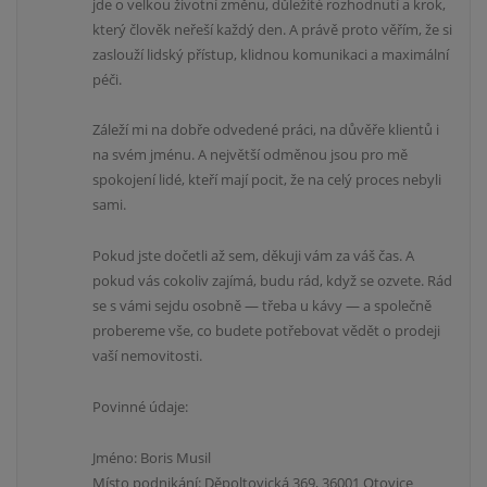
jde o velkou životní změnu, důležité rozhodnutí a krok,
který člověk neřeší každý den. A právě proto věřím, že si
zaslouží lidský přístup, klidnou komunikaci a maximální
péči.
Záleží mi na dobře odvedené práci, na důvěře klientů i
na svém jménu. A největší odměnou jsou pro mě
spokojení lidé, kteří mají pocit, že na celý proces nebyli
sami.
Pokud jste dočetli až sem, děkuji vám za váš čas. A
pokud vás cokoliv zajímá, budu rád, když se ozvete. Rád
se s vámi sejdu osobně — třeba u kávy — a společně
probereme vše, co budete potřebovat vědět o prodeji
vaší nemovitosti.
Povinné údaje:
Jméno: Boris Musil
Místo podnikání: Děpoltovická 369, 36001 Otovice