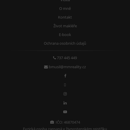
O mně
Kontakt
Život makléře
E-book
Ochrana osobních údajů
737 445 449
bmusil@mmreality.cz
IČO: 46870474
Fyzická osoba zapsaná v živnostenském rejstříku