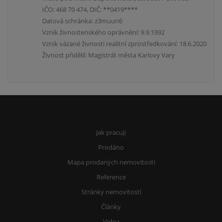
IČO: 468 70 474, DIČ: **0419****
Datová schránka: z3muun6
Vznik živnostenského oprávnění: 9.9.1992
Vznik vázané živnosti realitní zprostředkování: 18.6.2020
Živnost přidělil: Magistrát města Karlovy Vary
Jak pracuji
Prodáno
Mapa prodaných nemovitostí
Reference
Stránky nemovitostí
Články
Videa