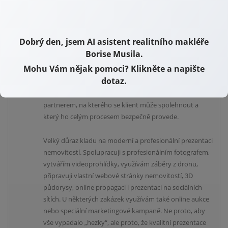
oslovují na základě doporučení nebo referencí. A toho si
opravdu vážím.
Dobrý den, jsem AI asistent realitního makléře
Práce realitního makléře mě baví dodnes stejně jako na
Borise Musila.
začátku — možná ještě víc. Každá nemovitost je jiná a za
Mohu Vám nějak pomoci? Klikněte a napište
každým prodejem se skrývá lidský příběh. Někdy
dotaz.
radostný, někdy složitý, ale vždy důležitý. I proto se
nesnažím být jen „člověkem, který prodá byt“. Chci být
partnerem, na kterého se klient může spolehnout a
který ho celým procesem bezpečně provede.
Velký důraz kladu na moderní a profesionální prezentaci
nemovitostí. Spolupracuji s profesionálním fotografem,
vytvářím videoprohlídky, využívám záběry z dronu,
připravuji vlastní webové stránky nemovitostí, 3D
půdorysy, online propagaci i prezentaci na sociálních
sítích. U některých zakázek využívám také online aukce
nebo speciální marketingové kampaně. Ne proto, aby
vše vypadalo „hezky“, ale proto, že kvalitní prezentace