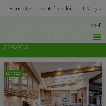
Boris Musil - realitní makléř pro K.Vary a
okolí
Trh nemovitostí možná ochladí.
Úspěšný prodej má jasná
pravidla
26. 7. 2022