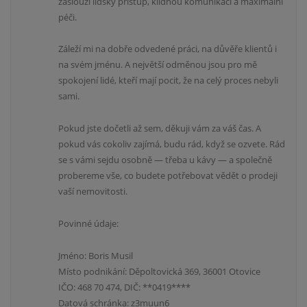
zaslouží lidský přístup, klidnou komunikaci a maximální
péči.
Záleží mi na dobře odvedené práci, na důvěře klientů i
na svém jménu. A největší odměnou jsou pro mě
spokojení lidé, kteří mají pocit, že na celý proces nebyli
sami.
Pokud jste dočetli až sem, děkuji vám za váš čas. A
pokud vás cokoliv zajímá, budu rád, když se ozvete. Rád
se s vámi sejdu osobně — třeba u kávy — a společně
probereme vše, co budete potřebovat vědět o prodeji
vaší nemovitosti.
Povinné údaje:
Jméno: Boris Musil
Místo podnikání: Děpoltovická 369, 36001 Otovice
IČO: 468 70 474, DIČ: **0419****
Datová schránka: z3muun6