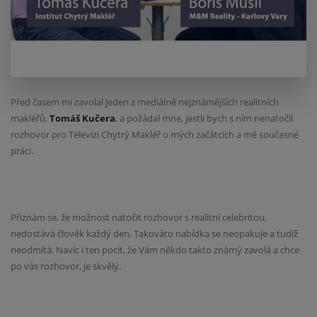
Před časem mi zavolal jeden z mediálně nejznámějších realitních
makléřů,
Tomáš Kučera
, a požádal mne, jestli bych s ním nenatočil
rozhovor pro Televizi Chytrý Makléř o mých začátcích a mé současné
práci.
Přiznám se, že možnost natočit rozhovor s realitní celebritou,
nedostává člověk každý den. Takováto nabídka se neopakuje a tudíž
neodmítá. Navíc i ten pocit, že Vám někdo takto známý zavolá a chce
po vás rozhovor, je skvělý.