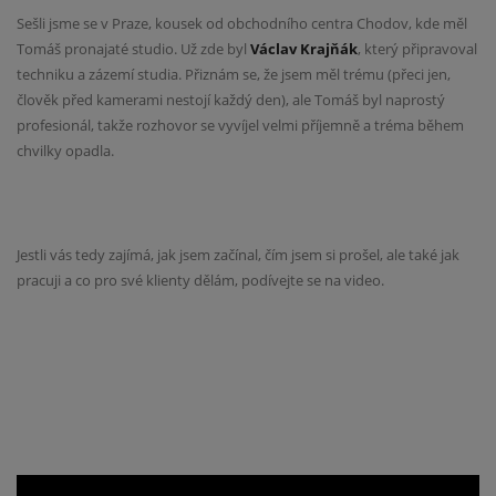
Sešli jsme se v Praze, kousek od obchodního centra Chodov, kde měl
Tomáš pronajaté studio. Už zde byl
Václav Krajňák
, který připravoval
techniku a zázemí studia. Přiznám se, že jsem měl trému (přeci jen,
člověk před kamerami nestojí každý den), ale Tomáš byl naprostý
profesionál, takže rozhovor se vyvíjel velmi příjemně a tréma během
chvilky opadla.
Jestli vás tedy zajímá, jak jsem začínal, čím jsem si prošel, ale také jak
pracuji a co pro své klienty dělám, podívejte se na video.