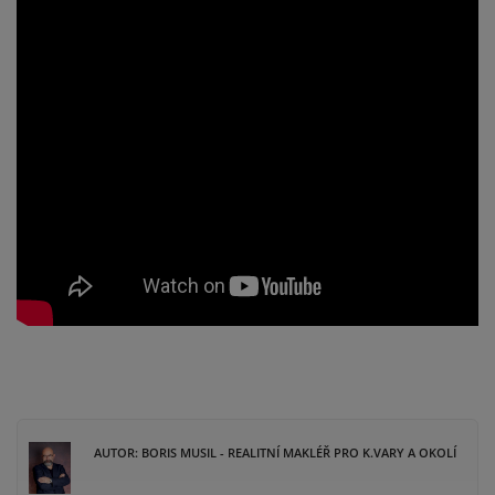
AUTOR: BORIS MUSIL - REALITNÍ MAKLÉŘ PRO K.VARY A OKOLÍ