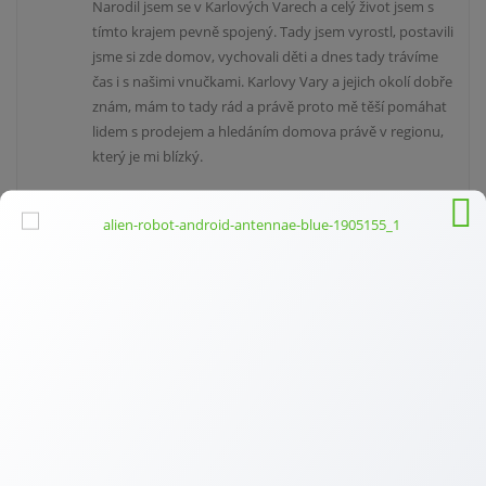
Narodil jsem se v Karlových Varech a celý život jsem s
tímto krajem pevně spojený. Tady jsem vyrostl, postavili
jsme si zde domov, vychovali děti a dnes tady trávíme
čas i s našimi vnučkami. Karlovy Vary a jejich okolí dobře
znám, mám to tady rád a právě proto mě těší pomáhat
lidem s prodejem a hledáním domova právě v regionu,
který je mi blízký.
Než jsem vstoupil do světa realit, působil jsem v několika
obchodních společnostech. Ať už jsem dělal jakoukoliv
práci, vždy pro mě byla důležitá slušnost, férové jednání
a profesionální přístup ke klientům. Věřím totiž, že lidé si
nakonec nejvíce pamatují to, jak se vedle vás cítili.
Realitám se naplno věnuji od roku 2017. Začátky nebyly
jednoduché, ale právě díky osobnímu přístupu, poctivé
práci a důrazu na kvalitu se mi postupně podařilo
vybudovat jméno, díky kterému mě dnes klienti často
oslovují na základě doporučení nebo referencí. A toho si
opravdu vážím.