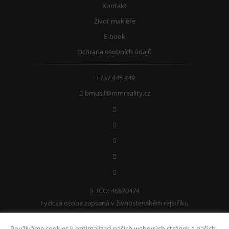
Kontakt
Život makléře
E-book
Ochrana osobních údajů
737 445 449
bmusil@mmreality.cz
IČO: 46870474
Fyzická osoba zapsaná v živnostenském rejstříku
Používáme cookies k optimalizaci našich webových stránek a našich