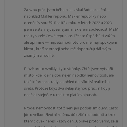
Za svou práci jsem během let získal řadu ocenění —
například Makléř regionu, Makléř republiky nebo
ocenění v soutěži Realiťák roku. V letech 2022 a 2023
jsem se stal nejúspěšnějším makléřem společnosti M&M
reality v celé České republice. Těchto úspěchů si vážím,
ale upřímně — největší hodnotu pro mě mají spokojení
klienti, kteří se vracejí nebo mě doporučují dál svým
známým a rodině.
Právě proto vznikly i tyto stránky. Chtěl jsem vytvořit
místo, kde lidé najdou nejen nabídky nemovitostí, ale
také informace, rady a pohled do zákulisí realitního
světa. Protože když dva dělají stejnou práci, nikdy ji
nedělají stejně. A u realit to platí dvojnásob.
Prodej nemovitosti totiž není jen podpis smlouvy. Často
jde o velkou životní změnu, důležité rozhodnutí a krok,
který člověk neřeší každý den. A právě proto věřím, že si