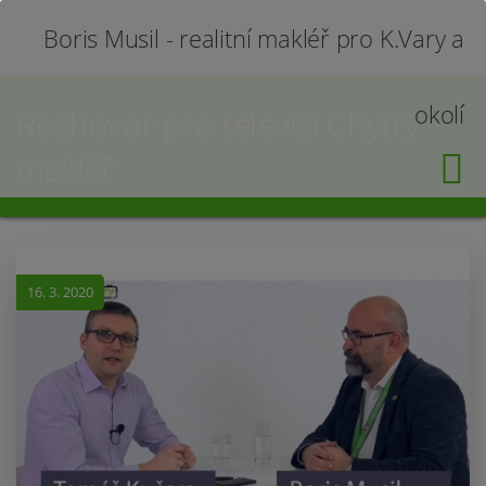
Boris Musil - realitní makléř pro K.Vary a
okolí
Rozhovor pro televizi Chytrý
makléř
16. 3. 2020