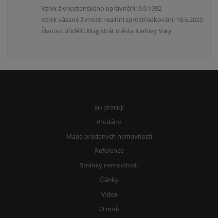
Vznik živnostenského oprávnění: 9.9.1992
Vznik vázané živnosti realitní zprostředkování: 18.6.2020
Živnost přidělil: Magistrát města Karlovy Vary
Jak pracuji
Prodáno
Mapa prodaných nemovitostí
Reference
Stránky nemovitostí
Články
Videa
O mně