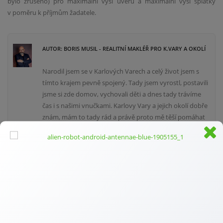
bylo zrušeno) pro maximální výši úvěru a maximální výši splátky
v poměru k příjmům žadatele.
AUTOR: BORIS MUSIL - REALITNÍ MAKLÉŘ PRO K.VARY A OKOLÍ
Narodil jsem se v Karlových Varech a celý život jsem s
tímto krajem pevně spojený. Tady jsem vyrostl, postavili
jsme si zde domov, vychovali děti a dnes tady trávíme
čas i s našimi vnučkami. Karlovy Vary a jejich okolí dobře
znám, mám to tady rád a právě proto mě těší pomáhat
lidem s prodejem a hledáním domova právě v regionu,
který je mi blízký.
Než jsem vstoupil do světa realit, působil jsem v několika
obchodních společnostech. Ať už jsem dělal jakoukoliv
práci, vždy pro mě byla důležitá slušnost, férové jednání
a profesionální přístup ke klientům. Věřím totiž, že lidé si
nakonec nejvíce pamatují to, jak se vedle vás cítili.