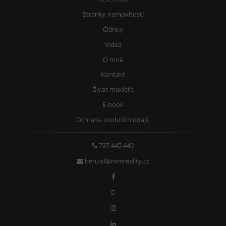
Stránky nemovitostí
Články
Videa
O mně
Kontakt
Život makléře
E-book
Ochrana osobních údajů
737 445 449
bmusil@mmreality.cz