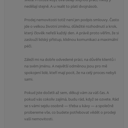
nedělají stejně. A u realit to platí dvojnásob.
Prodej nemovitosti totiž není jen podpis smlouvy. Často
jde o velkou životní změnu, důležité rozhodnutí a krok,
který člověk neřeší každý den. A právě proto věřím, že si
zaslouží lidský přístup, klidnou komunikaci a maximální
péči.
Záleží mi na dobře odvedené práci, na důvěře klientů i
na svém jménu. A největší odměnou jsou pro mě
spokojení lidé, kteří mají pocit, že na celý proces nebyli
sami.
Pokud jste dočetli až sem, děkuji vám za váš čas. A
pokud vás cokoliv zajímá, budu rád, když se ozvete. Rád
se s vámi sejdu osobně — třeba u kávy — a společně
probereme vše, co budete potřebovat vědět o prodeji
vaší nemovitosti.