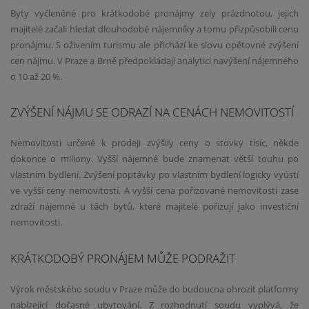
Byty vyčleněné pro krátkodobé pronájmy zely prázdnotou, jejich
majitelé začali hledat dlouhodobé nájemníky a tomu přizpůsobili cenu
pronájmu. S oživením turismu ale přichází ke slovu opětovné zvýšení
cen nájmu. V Praze a Brně předpokládají analytici navýšení nájemného
o 10 až 20 %.
ZVÝŠENÍ NÁJMU SE ODRAZÍ NA CENÁCH NEMOVITOSTÍ
Nemovitosti určené k prodeji zvýšily ceny o stovky tisíc, někde
dokonce o miliony. Vyšší nájemné bude znamenat větší touhu po
vlastním bydlení. Zvýšení poptávky po vlastním bydlení logicky vyústí
ve vyšší ceny nemovitostí. A vyšší cena pořizované nemovitosti zase
zdraží nájemné u těch bytů, které majitelé pořizují jako investiční
nemovitosti.
KRÁTKODOBÝ PRONÁJEM MŮŽE PODRAŽIT
Výrok městského soudu v Praze může do budoucna ohrozit platformy
nabízející dočasné ubytování. Z rozhodnutí soudu vyplývá, že