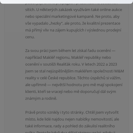
půdorysy, online propagaci i prezentaci na sociálních
sítích. U některých zakázek využívám také online aukce
nebo speciální marketingové kampaně. Ne proto, aby
vše vypadalo „hezky“, ale proto, že kvalitní prezentace
má přímý vliv na zájem kupujících i výslednou prodejní
cenu.
Za svou práci jsem během let získal řadu ocenění —
například Makléř regionu, Makléř republiky nebo
ocenění v soutěži Realiťák roku. V letech 2022 a 2023
jsem se stal nejúspěšnějším makléřem společnosti M&M
reality v celé České republice. Těchto úspěchů si vážím,
ale upřímně — největší hodnotu pro mě mají spokojení
klienti, kteří se vracejí nebo mě doporučují dál svým
známým a rodině.
Právě proto vznikly i tyto stránky. Chtěl jsem vytvořit
místo, kde lidé najdou nejen nabídky nemovitostí, ale
také informace, rady a pohled do zákulisí realitního
světa. Protože když dva dělají stejnou práci, nikdy ji