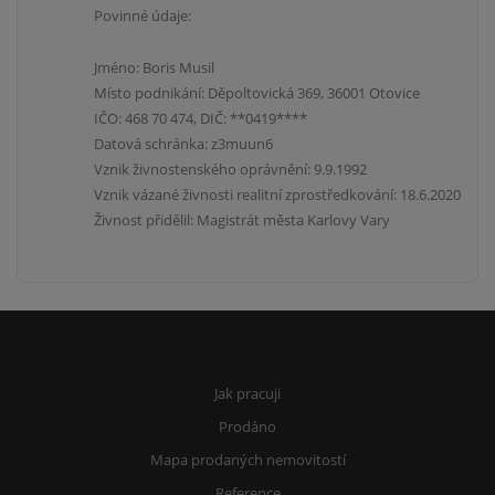
Povinné údaje:
Jméno: Boris Musil
Místo podnikání: Děpoltovická 369, 36001 Otovice
IČO: 468 70 474, DIČ: **0419****
Datová schránka: z3muun6
Vznik živnostenského oprávnění: 9.9.1992
Vznik vázané živnosti realitní zprostředkování: 18.6.2020
Živnost přidělil: Magistrát města Karlovy Vary
Jak pracuji
Prodáno
Mapa prodaných nemovitostí
Reference