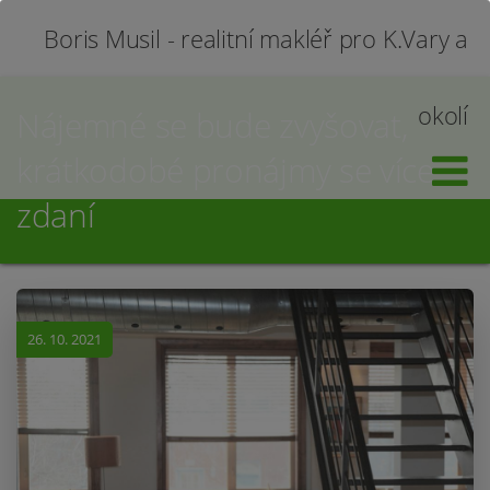
Boris Musil - realitní makléř pro K.Vary a
okolí
Nájemné se bude zvyšovat,
krátkodobé pronájmy se více
zdaní
26. 10. 2021