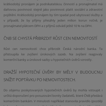
krátkodobý pronájem je podnikatelskou činností a pronajímatel má
daňovou povinnost stejně jako povinnost platit sociální a zdravotní
pojištění. Krátkodobý pronájem by tím spadal pod ubytovací služby a
v případě, že by příjmy přesáhly jeden milion korun ročně, je
pronajímatel plátcem DPH a z příjmů odvádí ještě 10 % na DPH.
ČNB SE CHYSTÁ PŘIBRZDIT RŮST CEN NEMOVITOSTÍ
Růst cen nemovitostí chce přibrzdit Česká národní banka. Ta
přistoupila ke zvýšení úrokových sazeb. Na zvýšení reagovaly
komerční banky a úrokové sazby u hypotečních úvěrů vzrostly.
DRAŽŠÍ HYPOTEČNÍ ÚVĚRY BY MĚLY V BUDOUCNU
SNÍŽIT POPTÁVKU PO NEMOVITOSTECH.
Do objemu poskytovaných hypotečních úvěrů by mohla vstoupit i
určitá doporučení pro posuzování bonity žadatelů, které ČNB předává
komerčním bankám. V minulosti například stanovila pravidlo (později