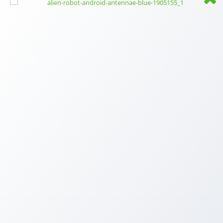
AUTOR: BORIS MUSIL - REALITNÍ MAKLÉŘ PRO K.VARY A OKOLÍ
Narodil jsem se v Karlových Varech a celý život jsem s
tímto krajem pevně spojený. Tady jsem vyrostl, postavili
jsme si zde domov, vychovali děti a dnes tady trávíme
čas i s našimi vnučkami. Karlovy Vary a jejich okolí dobře
znám, mám to tady rád a právě proto mě těší pomáhat
lidem s prodejem a hledáním domova právě v regionu,
který je mi blízký.
Než jsem vstoupil do světa realit, působil jsem v několika
obchodních společnostech. Ať už jsem dělal jakoukoliv
práci, vždy pro mě byla důležitá slušnost, férové jednání
a profesionální přístup ke klientům. Věřím totiž, že lidé si
nakonec nejvíce pamatují to, jak se vedle vás cítili.
Realitám se naplno věnuji od roku 2017. Začátky nebyly
jednoduché, ale právě díky osobnímu přístupu, poctivé
práci a důrazu na kvalitu se mi postupně podařilo
vybudovat jméno, díky kterému mě dnes klienti často