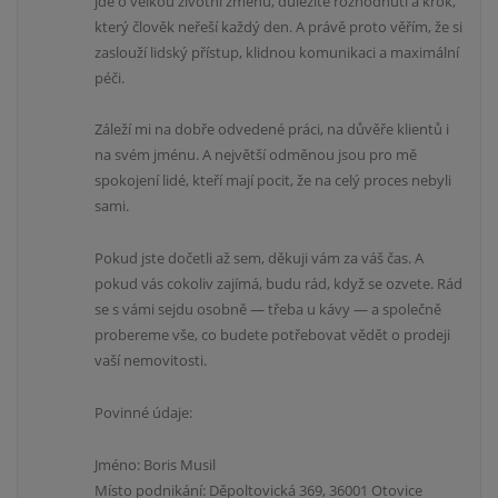
jde o velkou životní změnu, důležité rozhodnutí a krok,
který člověk neřeší každý den. A právě proto věřím, že si
zaslouží lidský přístup, klidnou komunikaci a maximální
péči.
Záleží mi na dobře odvedené práci, na důvěře klientů i
na svém jménu. A největší odměnou jsou pro mě
spokojení lidé, kteří mají pocit, že na celý proces nebyli
sami.
Pokud jste dočetli až sem, děkuji vám za váš čas. A
pokud vás cokoliv zajímá, budu rád, když se ozvete. Rád
se s vámi sejdu osobně — třeba u kávy — a společně
probereme vše, co budete potřebovat vědět o prodeji
vaší nemovitosti.
Povinné údaje:
Jméno: Boris Musil
Místo podnikání: Děpoltovická 369, 36001 Otovice