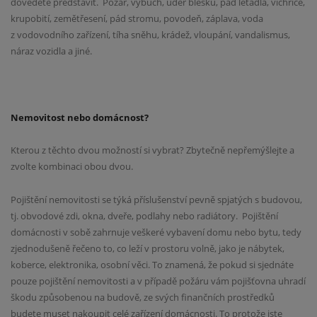
dovedete představit.
Požár, výbuch, úder blesku, pád letadla, vichřice,
krupobití, zemětřesení, pád stromu, povodeň, záplava, voda
z vodovodního zařízení, tíha sněhu, krádež, vloupání, vandalismus,
náraz vozidla a jiné.
Nemovitost nebo domácnost?
Kterou z těchto dvou možností si vybrat? Zbytečně nepřemýšlejte a
zvolte kombinaci obou dvou.
Pojištění nemovitosti se týká příslušenství pevně spjatých s budovou,
tj. obvodové zdi, okna, dveře, podlahy nebo radiátory.
Pojištění
domácnosti v sobě zahrnuje veškeré vybavení domu nebo bytu, tedy
zjednodušeně řečeno to, co leží v prostoru volně, jako je nábytek,
koberce, elektronika, osobní věci. To znamená, že pokud si sjednáte
pouze pojištění nemovitosti a v případě požáru vám pojišťovna uhradí
škodu způsobenou na budově, ze svých finančních prostředků
budete muset nakoupit celé zařízení domácnosti. To protože jste