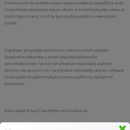
či domácnosti těsně před vznikem pojistné události. Započítává se do
ní opotřebení způsobené dobou užívání. A konečně
obvyklou cenou
se
rozumí taková cena, za niž by bylo možné pojištěnou nemovitost
prodat.
Stejně jako při prodeji nemovitosti, i zde je na místě vyhledat
skutečného odborníka, v tomto případě pojišťovacího
zprostředkovatele. Takový vám představí nejen klady pojistné
smlouvy, ale upozorní vás i na případné nedostatky, abyste v případě
vzniku pojistné události nebyli ze strany pojišťovny nepříjemně
překvapeni.
Máte nějaké dotazy? Neváhejte mě kontaktovat.