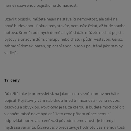
neměli uzavřenou pojistku na domácnost.
Uzavřít pojistku můžete nejen na stávající nemovitost, ale také na
nově budovanou. Pokud tedy stavíte, nemusíte čekat, až bude stavba
hotová. Kromě rodinných domů a bytů si dále můžete nechat pojistit
bytový a činžovní dům, chalupu nebo chatu i půdní vestavbu. Garáž,
zahradní domek, bazén, oplocení apod. budou pojištěné jako stavby
vedlejší.
Tři ceny
Důležité také je promyslet si, na jakou cenu si svůj domov necháte
pojistit. Pojišťovny vám nabídnou hned tři možnosti – cenu novou,
časovou a obvyklou.
Nová cena
je ta, za kterou si budete moct pořídit
v daném místě nové bydlení. Tato cena přitom vůbec nemusí
odpovídat pořizovací ceně vaší původní nemovitosti. Je to tedy i
nejdražší varianta.
Časová cena
představuje hodnotu vaší nemovitosti