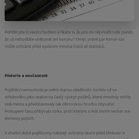
Pořídili jste si vlastní bydlení a říkáte si, že jste do něj vložili tolik peněz,
že už nehodláte obětovat ani korunu? Omyl, právě pár korun vás
může ochránit před vydáním mnoha tisíců až statisíců.
Historie a současnost
Pojištění nemovitosti je velmi starou záležitostí. Vzniklo už ve
středověku jako reakce na častý výskyt požárů, které mnohdy zničily
celá města a představovaly tak obrovskou hrozbu obyvatel.
Postupem času přibývala rizika, proti kterým si lidé mohli nechat své
domovy pojistit.
V dnešní době pojišťovny nabízejí
ochranu skoro před čímkoliv si