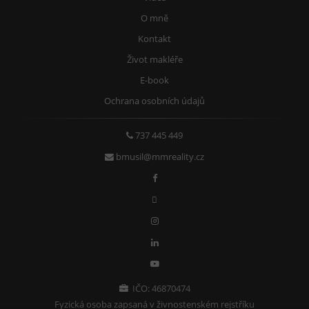
O mně
Kontakt
Život makléře
E-book
Ochrana osobních údajů
737 445 449
bmusil@mmreality.cz
IČO: 46870474
Fyzická osoba zapsaná v živnostenském rejstříku