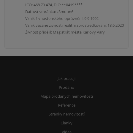
IČO: 468 70 474, DIČ: **0419****
Datová schránka: z3muun6
Vznik živnostenského oprávnění: 9.9.1992
Vznik vázané živnosti realitní zprostředkování: 18.6.2020
Živnost přidělil: Magistrát města Karlovy Vary
Jak pracuji
Prodáno
Mapa prodaných nemovitostí
Reference
Stránky nemovitostí
Články
Videa