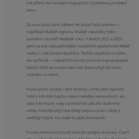
má přímý vliv na zájem kupujících i výslednou prodejní
cenu.
Za svou práci jsem během let získal řadu ocenění —
například Makléř regionu, Makléř republiky nebo
ocenění v soutěži Realiťák roku. V letech 2022 a 2023
jsem se stal nejúspěšnějším makléřem společnosti M&M
reality v celé České republice. Těchto úspěchů si vážím,
ale upřímně — největší hodnotu pro mě mají spokojení
klienti, kteří se vracejí nebo mě doporučují dál svým
známým a rodině.
Právě proto vznikly i tyto stránky. Chtěl jsem vytvořit
místo, kde lidé najdou nejen nabídky nemovitostí, ale
také informace, rady a pohled do zákulisí realitního
světa. Protože když dva dělají stejnou práci, nikdy ji
nedělají stejně. A u realit to platí dvojnásob.
Prodej nemovitosti totiž není jen podpis smlouvy. Často