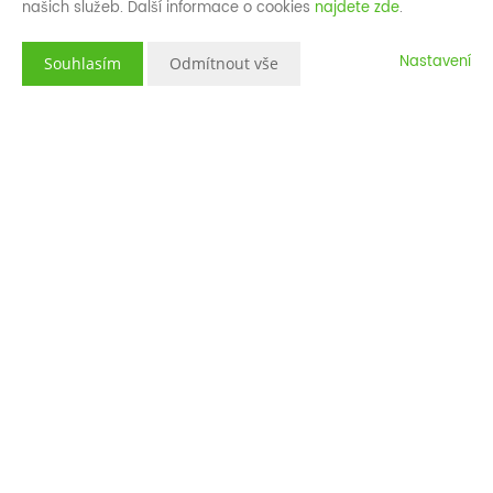
našich služeb. Další informace o cookies
najdete zde
.
Nastavení
Souhlasím
Odmítnout vše
Popis nemovitosti
Velmi zajímavý a netradičně řešený byt 3+kk v
cihlovém domě uprostřed města Nové Sedlo. To je
nový byt v mojí nabídce.
Byt o dispozici 3+kk, který prošel výraznou
rekonstrukcí, se nachází v prvním patře obytného
domu ve Sklářské ulici.
Velmi zajímavě je řešen obývací pokoj, který je
propojený s moderní kuchyní, a jeho černobílá
barevná kombinace. Naopak dětský pokoj je plný